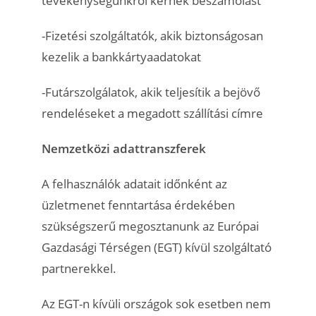
tevékenységünkről kérnek beszámolást
-Fizetési szolgáltatók, akik biztonságosan
kezelik a bankkártyaadatokat
-Futárszolgálatok, akik teljesítik a bejövő
rendeléseket a megadott szállítási címre
Nemzetközi adattranszferek
A felhasználók adatait időnként az
üzletmenet fenntartása érdekében
szükségszerű megosztanunk az Európai
Gazdasági Térségen (EGT) kívül szolgáltató
partnerekkel.
Az EGT-n kívüli országok sok esetben nem